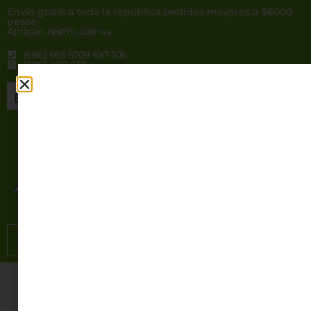
Envío gratis a toda la republica pedidos mayores a $6000
pesos
Aplican restricciones
(686) 565 5709 EXT 106
(686) 400 4311
rotoplas@distsuperior.com
0