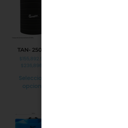
TAN- 25000L
TAN- 22000L
$
155,892.90
–
$
137,895.89
–
$
236,896.24
$
209,533.97
Seleccionar
Seleccionar
opciones
opciones