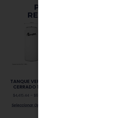
PRODUCTOS
RELACIONADOS
TANQUE VERTICAL
TVC- 450L
CERRADO 1000L
$
2,722.00
–
$
3,864.00
$
4,415.44
–
$
6,435.70
Seleccionar Opciones
Seleccionar Opciones