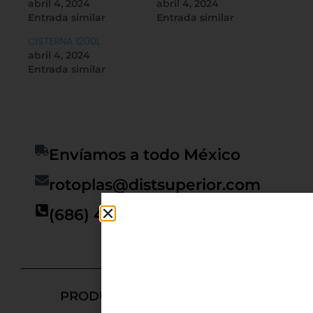
abril 4, 2024
abril 4, 2024
Entrada similar
Entrada similar
CISTERNA 1200L
abril 4, 2024
Entrada similar
Envíamos a todo México
rotoplas@distsuperior.com
(686) 400 4311
PRODUCTOS RELACIONADOS