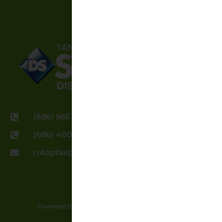
(686) 565 5709 EXT 106
(686) 400 4311
rotoplas@distsuperior.com
Powered by elementocero