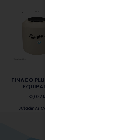
TINACO PLUS 450 L
CISTERNA 10,000L
EQUIPADO
$
50,538.94
–
$
54,890.23
$
3,022.14
Seleccionar Opciones
Añadir Al Carrito