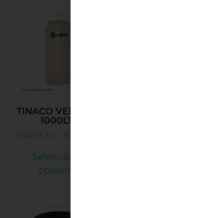
TINACO VERTICAL
TINACO VERTICAL
1000LTS
500LTS
$
3,958.80
–
$
4,558.80
$
2,698.80
–
$
3,358.80
Seleccionar
Seleccionar
opciones
opciones