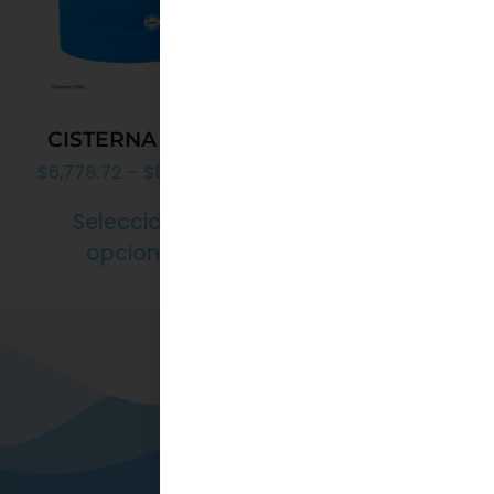
CISTERNA 1200L
$
6,778.72
–
$
8,430.06
Seleccionar
opciones