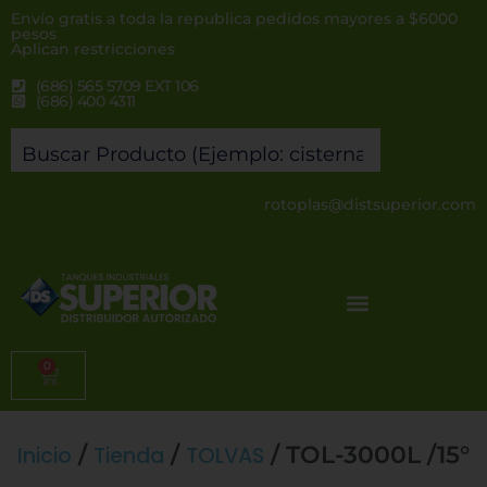
Envío gratis a toda la republica pedidos mayores a $6000
pesos
Aplican restricciones
(686) 565 5709 EXT 106
(686) 400 4311
rotoplas@distsuperior.com
0
/
/
/ TOL-3000L /15°
Inicio
Tienda
TOLVAS