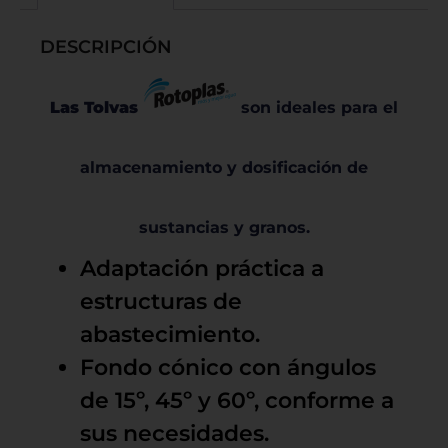
DESCRIPCIÓN
Las Tolvas
son ideales para el
almacenamiento y dosificación de
sustancias y granos.
Adaptación práctica a
estructuras de
abastecimiento.
Fondo cónico con ángulos
de 15º, 45º y 60º, conforme a
sus necesidades.